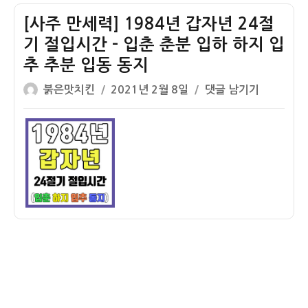
자
2024
년
[사주 만세력] 1984년 갑자년 24절
정
기 절입시간 – 입춘 춘분 입하 하지 입
확
추 추분 입동 동지
한
글
작
[사
소
붉은맛치킨
2021년 2월 8일
댓글 남기기
쓴
성
주
만
이
일
만
시
자
세
간
력]
날
1984
짜
년
(소
갑
만
자
절
년
입
24
시
절
간)
기