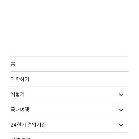
홈
연락하기
하
체험기
위
메
뉴
하
국내여행
확
위
장
메
뉴
하
24절기 절입시간
확
위
장
메
뉴