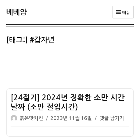
베베얌
메뉴
[태그:]
#갑자년
[24절기] 2024년 정확한 소만 시간
날짜 (소만 절입시간)
글
작
[24
붉은맛치킨
2023년 11월 16일
댓글 남기기
쓴
성
절
이
일
기]