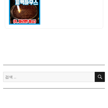
자
맛
집]
피
자
전
문
피
맥
하
우
스
리
뷰
검
(feat.
색:
화
려
한
불