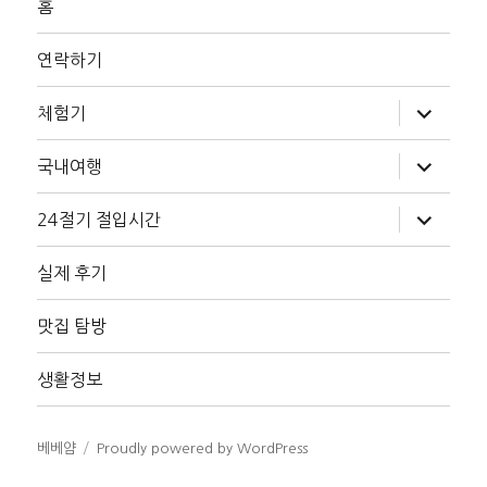
홈
연락하기
하
체험기
위
메
뉴
하
국내여행
확
위
장
메
뉴
하
24절기 절입시간
확
위
장
메
뉴
실제 후기
확
장
맛집 탐방
생활정보
베베얌
Proudly powered by WordPress