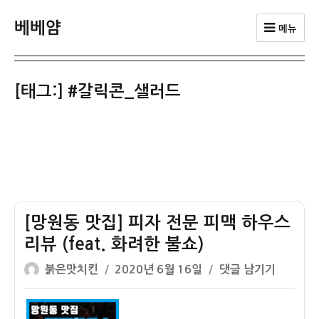
베베얌
메뉴
[태그:]
#갈릭콘_샐러드
[망원동 맛집] 피자 전문 피맥 하우스
리뷰 (feat. 화려한 불쇼)
글
작
[망
붉은맛치킨
2020년 6월 16일
댓글 남기기
쓴
성
원
이
일
동