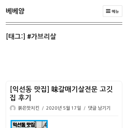
베베얌
메뉴
[태그:]
#가브리살
[익선동 맛집] 味갈매기살전문 고깃
집 후기
글
작
[익
붉은맛치킨
2020년 5월 17일
댓글 남기기
쓴
성
선
이
일
동