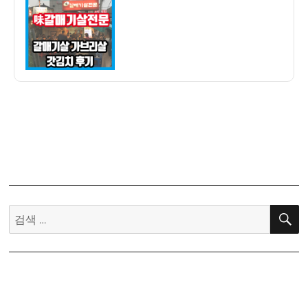
자
맛
집]
味
갈
매
기
살
전
문
고
깃
집
후
검
기
색: