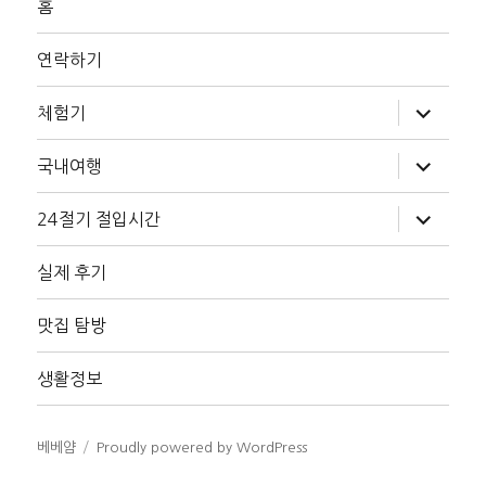
홈
연락하기
하
체험기
위
메
뉴
하
국내여행
확
위
장
메
뉴
하
24절기 절입시간
확
위
장
메
뉴
실제 후기
확
장
맛집 탐방
생활정보
베베얌
Proudly powered by WordPress