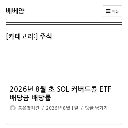
베베얌
메뉴
[카테고리:]
주식
2026년 8월 초 SOL 커버드콜 ETF
배당금 배당률
글
작
2026
붉은맛치킨
2026년 8월 1일
댓글 남기기
쓴
성
년
이
일
8