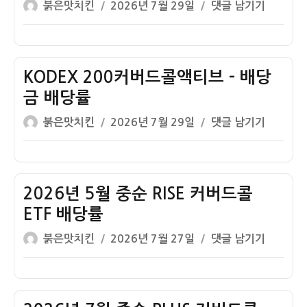
글
작
ACE
붉은맛치킨
2026년 7월 29일
댓글 남기기
드
당
역
쓴
성
고
콜
률
이
일
배
액
내
자
당
티
역
주
KODEX 200커버드콜액티브 – 배당
브
Plus
–
금 배당률
커
배
글
작
KODEX
붉은맛치킨
2026년 7월 29일
댓글 남기기
버
당
쓴
성
200
드
금
이
일
커
콜
배
자
버
액
당
드
2026년 5월 중순 RISE 커버드콜
티
률
콜
브
ETF 배당률
내
액
–
역
글
작
2026
붉은맛치킨
2026년 7월 27일
댓글 남기기
티
배
쓴
성
년
브
당
이
일
5
–
금
자
월
배
배
중