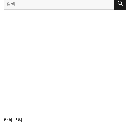
금
검
지
김
색:
급
카테고리