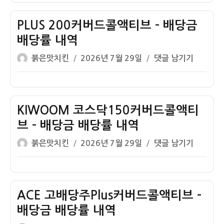
ETF
자
클
배
리
PLUS 200커버드콜액티브 – 배당금
당
커
금
배당률 내역
버
배
글
작
PLUS
붉은맛치킨
2026년 7월 29일
댓글 남기기
드
당
쓴
성
200
콜
률
이
일
커
채
자
버
권
드
KIWOOM 코스닥150커버드콜액티
혼
콜
합
브 – 배당금 배당률 내역
액
–
글
작
KIWOOM
붉은맛치킨
2026년 7월 29일
댓글 남기기
티
배
쓴
성
코
브
당
이
일
스
–
금
자
닥
배
배
150
ACE 고배당주Plus커버드콜액티브 –
당
당
커
금
배당금 배당률 내역
률
버
배
내