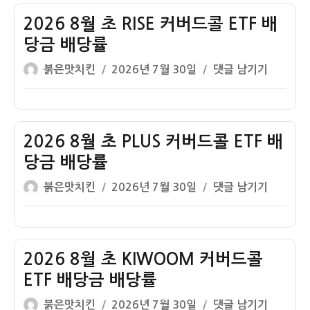
자
월
초
2026 8월 초 RISE 커버드콜 ETF 배
SOL
당금 배당률
커
글
작
2026
붉은맛치킨
2026년 7월 30일
댓글 남기기
버
쓴
성
8
드
이
일
월
콜
자
초
ETF
RISE
2026 8월 초 PLUS 커버드콜 ETF 배
배
커
당
당금 배당률
버
금
글
작
2026
붉은맛치킨
2026년 7월 30일
댓글 남기기
드
배
쓴
성
8
콜
당
이
일
월
ETF
률
자
초
배
PLUS
2026 8월 초 KIWOOM 커버드콜
당
커
금
ETF 배당금 배당률
버
배
글
작
2026
붉은맛치킨
2026년 7월 30일
댓글 남기기
드