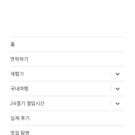
홈
연락하기
하
체험기
위
메
뉴
하
국내여행
확
위
장
메
뉴
하
24절기 절입시간
확
위
장
메
뉴
실제 후기
확
장
맛집 탐방