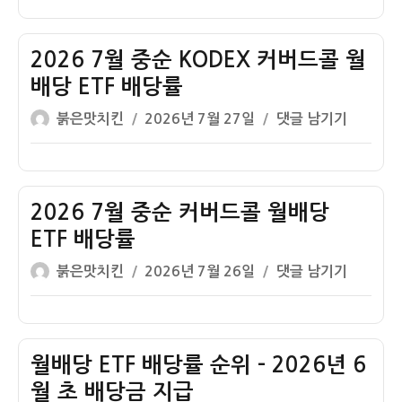
이
일
월
콜
자
중
월
순
2026 7월 중순 KODEX 커버드콜 월
배
TIGER
당
배당 ETF 배당률
커
ETF
글
작
2026
붉은맛치킨
2026년 7월 27일
댓글 남기기
버
배
쓴
성
7
드
당
이
일
월
콜
률
자
중
월
순
2026 7월 중순 커버드콜 월배당
배
KODEX
당
ETF 배당률
커
ETF
글
작
2026
붉은맛치킨
2026년 7월 26일
댓글 남기기
버
배
쓴
성
7
드
당
이
일
월
콜
률
자
중
월
순
월배당 ETF 배당률 순위 – 2026년 6
배
커
당
월 초 배당금 지급