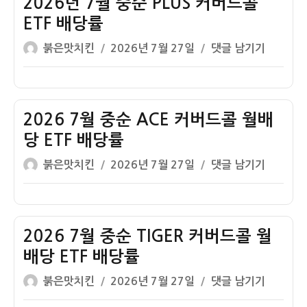
2026년 7월 중순 PLUS 커버드콜
당
당
순
금
ETF 배당률
률
RISE
배
내
글
작
2026
붉은맛치킨
2026년 7월 27일
댓글 남기기
커
당
역
쓴
성
년
버
률
이
일
7
드
자
월
콜
중
2026 7월 중순 ACE 커버드콜 월배
ETF
순
배
당 ETF 배당률
PLUS
당
글
작
2026
붉은맛치킨
2026년 7월 27일
댓글 남기기
커
률
쓴
성
7
버
이
일
월
드
자
중
콜
순
2026 7월 중순 TIGER 커버드콜 월
ETF
ACE
배
배당 ETF 배당률
커
당
글
작
2026
붉은맛치킨
2026년 7월 27일
댓글 남기기
버
률
쓴
성
7
드