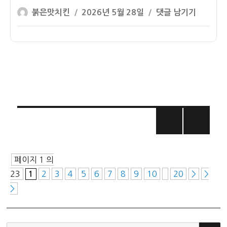
버
ETF
글
작
월
붉은맛치킨
2026년 5월 28일
댓글 남기기
드
배
쓴
성
배
콜
당
이
일
당
월
률
자
ETF
배
배
당
당
ETF
률
배
순
당
위
률
글
–
2026
페
년
페이지 1 의
6
이
23
2
3
4
5
6
7
8
9
10
20
>
>
1
월
>
초
지
배
당
매