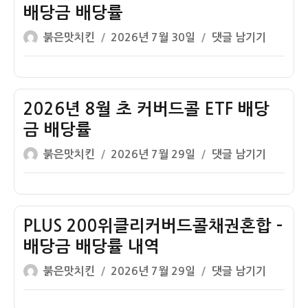
커
금
배당금 배당률
버
배
글
작
2026
붉은맛치킨
2026년 7월 30일
댓글 남기기
드
당
쓴
성
8
콜
률
이
일
월
ETF
자
초
배
KODEX
2026년 8월 초 커버드콜 ETF 배당
당
커
금
금 배당률
버
배
글
작
2026
붉은맛치킨
2026년 7월 29일
댓글 남기기
드
당
쓴
성
년
콜
률
이
일
8
ETF
자
월
배
초
PLUS 200위클리커버드콜채권혼합 –
당
커
금
배당금 배당률 내역
버
배
글
작
PLUS
붉은맛치킨
2026년 7월 29일
댓글 남기기
드
당
쓴
성
200
콜
률
이
일
위