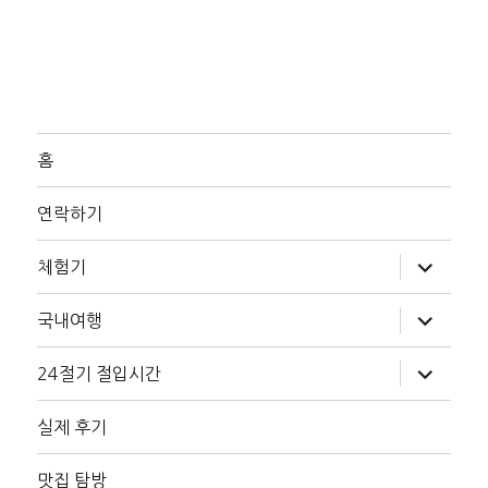
홈
연락하기
하
체험기
위
메
뉴
하
국내여행
확
위
장
메
뉴
하
24절기 절입시간
확
위
장
메
뉴
실제 후기
확
장
맛집 탐방