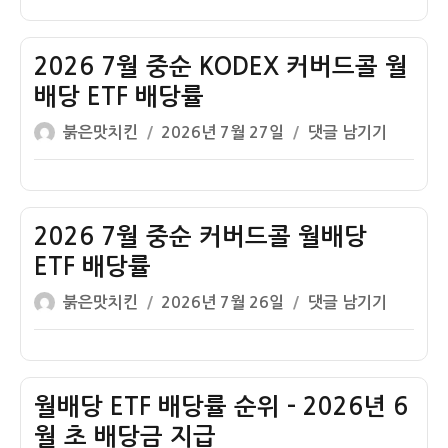
이
일
월
콜
자
중
월
순
2026 7월 중순 KODEX 커버드콜 월
배
TIGER
당
배당 ETF 배당률
커
ETF
글
작
2026
붉은맛치킨
2026년 7월 27일
댓글 남기기
버
배
쓴
성
7
드
당
이
일
월
콜
률
자
중
월
순
2026 7월 중순 커버드콜 월배당
배
KODEX
당
ETF 배당률
커
ETF
글
작
2026
붉은맛치킨
2026년 7월 26일
댓글 남기기
버
배
쓴
성
7
드
당
이
일
월
콜
률
자
중
월
순
월배당 ETF 배당률 순위 – 2026년 6
배
커
당
월 초 배당금 지급