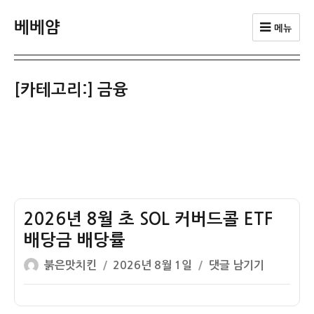
베베얌
메뉴
[카테고리:]
금융
2026년 8월 초 SOL 커버드콜 ETF
배당금 배당률
글
작
2026
붉은맛치킨
2026년 8월 1일
댓글 남기기
쓴
성
년
이
일
8