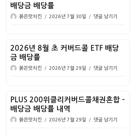
커
금
배당금 배당률
버
배
글
작
2026
붉은맛치킨
2026년 7월 30일
댓글 남기기
드
당
쓴
성
8
콜
률
이
일
월
ETF
자
초
배
KODEX
2026년 8월 초 커버드콜 ETF 배당
당
커
금
금 배당률
버
배
글
작
2026
붉은맛치킨
2026년 7월 29일
댓글 남기기
드
당
쓴
성
년
콜
률
이
일
8
ETF
자
월
배
초
PLUS 200위클리커버드콜채권혼합 –
당
커
금
배당금 배당률 내역
버
배
글
작
PLUS
붉은맛치킨
2026년 7월 29일
댓글 남기기
드
당
쓴
성
200
콜
률
이
일
위