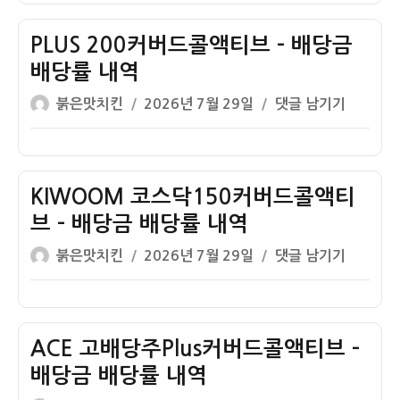
ETF
자
클
배
리
PLUS 200커버드콜액티브 – 배당금
당
커
금
배당률 내역
버
배
글
작
PLUS
붉은맛치킨
2026년 7월 29일
댓글 남기기
드
당
쓴
성
200
콜
률
이
일
커
채
자
버
권
드
KIWOOM 코스닥150커버드콜액티
혼
콜
합
브 – 배당금 배당률 내역
액
–
글
작
KIWOOM
붉은맛치킨
2026년 7월 29일
댓글 남기기
티
배
쓴
성
코
브
당
이
일
스
–
금
자
닥
배
배
150
ACE 고배당주Plus커버드콜액티브 –
당
당
커
금
배당금 배당률 내역
률
버
배
내