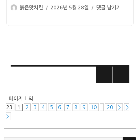
버
ETF
글
작
월
붉은맛치킨
2026년 5월 28일
댓글 남기기
드
배
쓴
성
배
콜
당
이
일
당
월
률
자
ETF
배
배
당
당
ETF
률
배
순
당
위
률
글
–
2026
페
년
페이지 1 의
6
이
23
2
3
4
5
6
7
8
9
10
20
>
>
1
월
>
초
지
배
당
매