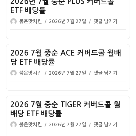
2026년 7월 중순 PLUS 커버드콜
당
당
순
금
ETF 배당률
률
RISE
배
내
글
작
2026
붉은맛치킨
2026년 7월 27일
댓글 남기기
커
당
역
쓴
성
년
버
률
이
일
7
드
자
월
콜
중
2026 7월 중순 ACE 커버드콜 월배
ETF
순
배
당 ETF 배당률
PLUS
당
글
작
2026
붉은맛치킨
2026년 7월 27일
댓글 남기기
커
률
쓴
성
7
버
이
일
월
드
자
중
콜
순
2026 7월 중순 TIGER 커버드콜 월
ETF
ACE
배
배당 ETF 배당률
커
당
글
작
2026
붉은맛치킨
2026년 7월 27일
댓글 남기기
버
률
쓴
성
7
드