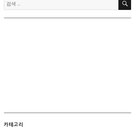
금
검
지
김
색:
급
카테고리