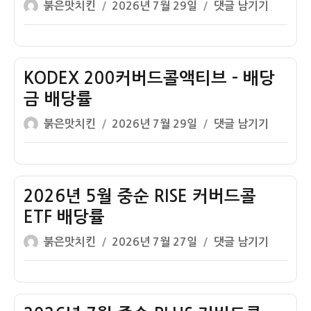
글
작
ACE
붉은맛치킨
2026년 7월 29일
댓글 남기기
드
당
역
쓴
성
고
콜
률
이
일
배
액
내
자
당
티
역
주
KODEX 200커버드콜액티브 – 배당
브
Plus
–
금 배당률
커
배
글
작
KODEX
붉은맛치킨
2026년 7월 29일
댓글 남기기
버
당
쓴
성
200
드
금
이
일
커
콜
배
자
버
액
당
드
2026년 5월 중순 RISE 커버드콜
티
률
콜
브
ETF 배당률
내
액
–
역
글
작
2026
붉은맛치킨
2026년 7월 27일
댓글 남기기
티
배
쓴
성
년
브
당
이
일
5
–
금
자
월
배
배
중