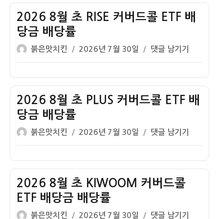
자
월
초
2026 8월 초 RISE 커버드콜 ETF 배
SOL
당금 배당률
커
글
작
2026
붉은맛치킨
2026년 7월 30일
댓글 남기기
버
쓴
성
8
드
이
일
월
콜
자
초
ETF
RISE
2026 8월 초 PLUS 커버드콜 ETF 배
배
커
당
당금 배당률
버
금
글
작
2026
붉은맛치킨
2026년 7월 30일
댓글 남기기
드
배
쓴
성
8
콜
당
이
일
월
ETF
률
자
초
배
PLUS
2026 8월 초 KIWOOM 커버드콜
당
커
금
ETF 배당금 배당률
버
배
글
작
2026
붉은맛치킨
2026년 7월 30일
댓글 남기기
드