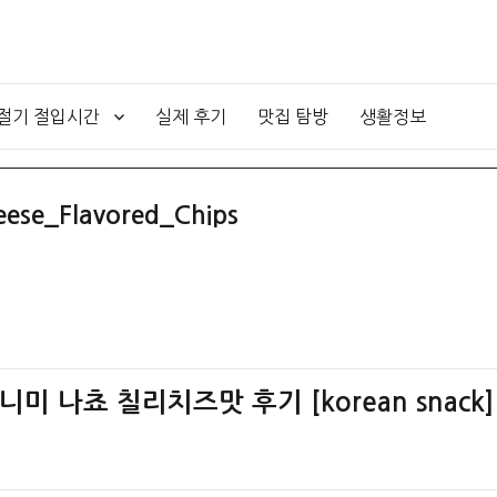
4절기 절입시간
실제 후기
맛집 탐방
생활정보
ese_Flavored_Chips
미 나쵸 칠리치즈맛 후기 [korean snack]