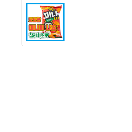
자
주
로
딱!!!
오
리
온
도
도
한
미
니
미
나
쵸
칠
리
치