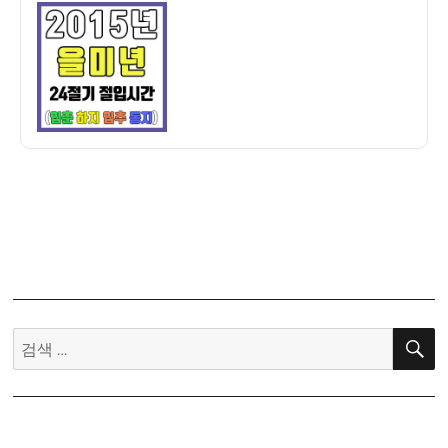
이
일
만
자
세
력]
2015
년
을
미
년
24
절
기
절
입
시
검
간
색:
–
입
춘