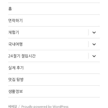
홈
연락하기
하
체험기
위
메
뉴
하
국내여행
확
위
장
메
뉴
하
24절기 절입시간
확
위
장
메
뉴
실제 후기
확
장
맛집 탐방
생활정보
베베얌
Proudly powered by WordPress