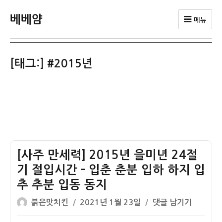
베베얌
메뉴
[태그:]
#2015년
[사주 만세력] 2015년 을미년 24절
기 절입시간 – 입춘 춘분 입하 하지 입
추 추분 입동 동지
글
작
[사
붉은맛치킨
2021년 1월 23일
댓글 남기기
쓴
성
주