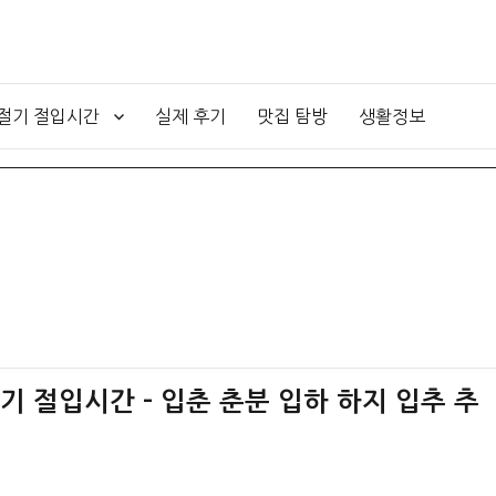
4절기 절입시간
실제 후기
맛집 탐방
생활정보
절기 절입시간 – 입춘 춘분 입하 하지 입추 추