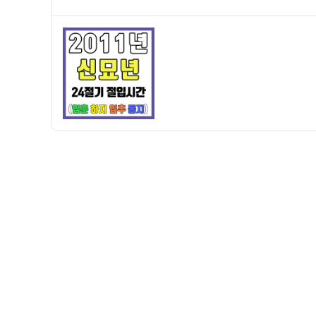
쓴
성
주
이
일
만
자
세
력]
2011
년
신
묘
년
24
절
기
절
입
시
간
–
입