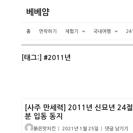
베베얌
홈
연락하기
체험기
국내여행
2
[태그:]
#2011년
[사주 만세력] 2011년 신묘년 24
분 입동 동지
글
작
[사
붉은맛치킨
2021년 1월 25일
댓글 남기기