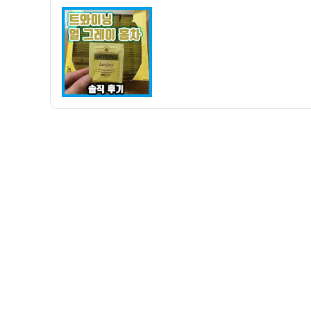
자
기]
트
와
이
닝
얼
그
레
이
홍
차
티
백
구
매
후
기