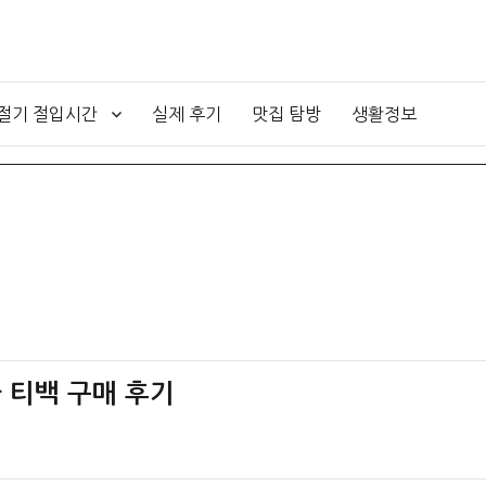
4절기 절입시간
실제 후기
맛집 탐방
생활정보
 티백 구매 후기