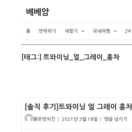
베베얌
홈
연락하기
체험기
국내여행
2
[태그:]
트와이닝_얼_그레이_홍차
[솔직 후기]트와이닝 얼 그레이 홍차
글
작
[솔
붉은맛치킨
2021년 3월 18일
댓글 남기기
쓴
성
직
이
일
후