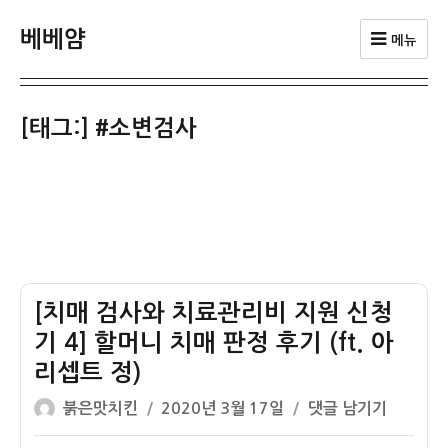
베베얌
메뉴
[태그:]
#소변검사
[치매 검사와 치료관리비 지원 신청
기 4] 할머니 치매 판정 후기 (ft. 아
리셉트 정)
글
작
[치
붉은맛치킨
2020년 3월 17일
댓글 남기기
쓴
성
매