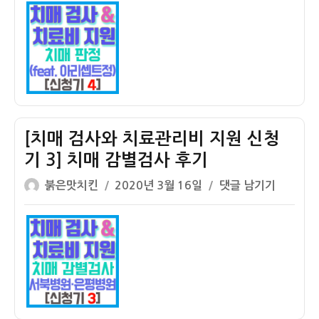
이
일
검
자
사
와
치
료
관
리
비
[치매 검사와 치료관리비 지원 신청
지
기 3] 치매 감별검사 후기
원
글
작
신
[치
붉은맛치킨
2020년 3월 16일
댓글 남기기
쓴
성
청
매
이
일
기
검
자
4]
사
할
와
머
치
니
료
치
관