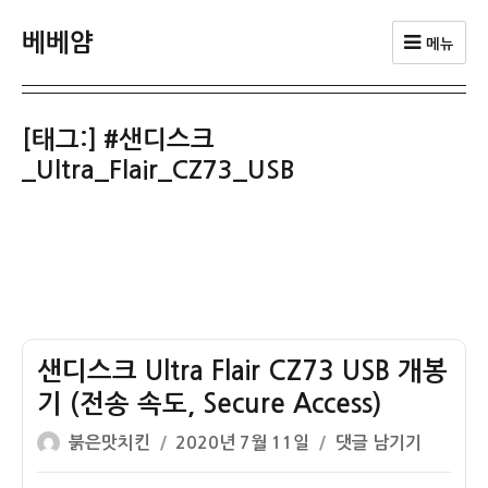
베베얌
메뉴
[태그:]
#샌디스크
_Ultra_Flair_CZ73_USB
샌디스크 Ultra Flair CZ73 USB 개봉
기 (전송 속도, Secure Access)
글
작
샌
붉은맛치킨
2020년 7월 11일
댓글 남기기
쓴
성
디