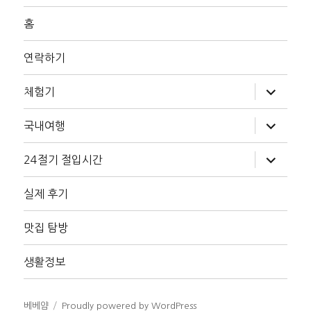
홈
연락하기
하
체험기
위
메
뉴
하
국내여행
확
위
장
메
뉴
하
24절기 절입시간
확
위
장
메
뉴
실제 후기
확
장
맛집 탐방
생활정보
베베얌
Proudly powered by WordPress