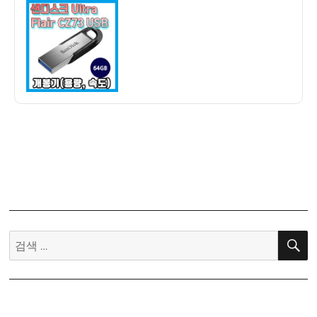
이
일
스
자
크
Ultra
Flair
CZ73
USB
개
봉
기
(전
송
속
도,
Secure
검
Access)
색: