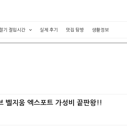
4절기 절입시간
실제 후기
맛집 탐방
생활정보
오브 벨지움 엑스포트 가성비 끝판왕!!