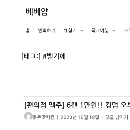
베베얌
홈
연락하기
체험기
국내여행
2
[태그:]
#벨기에
[편의점 맥주] 6캔 1만원!! 킹덤 
글
작
[편
붉은맛치킨
2020년 10월 18일
댓글 남기기
쓴
성
의
이
일
점