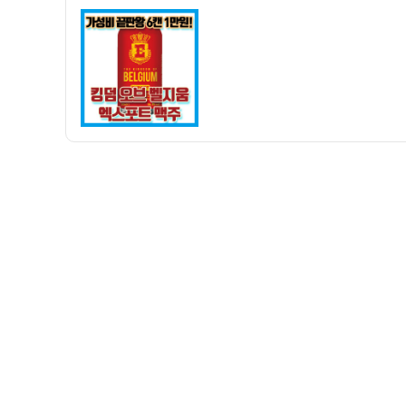
자
맥
주]
6
캔
1
만
원!!
킹
덤
오
브
벨
지
움
엑
스
포