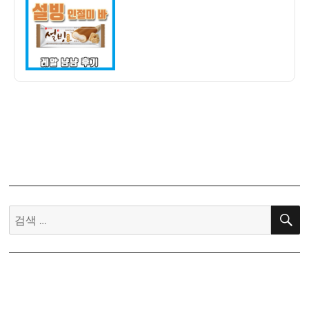
자
드
설
빙
인
절
미
바
냠
냠
후
기
–
보
검
급
색:
형
인
절
미