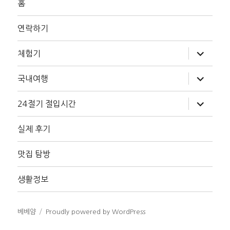
홈
연락하기
하
체험기
위
메
뉴
하
국내여행
확
위
장
메
뉴
하
24절기 절입시간
확
위
장
메
뉴
실제 후기
확
장
맛집 탐방
생활정보
베베얌
Proudly powered by WordPress