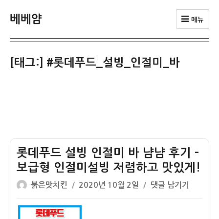
베베얌
메뉴
[태그:]
#롯데푸드_설빙_인절미_바
롯데푸드 설빙 인절미 바 냠냠 후기 –
보급형 인절미설빙 저렴하고 맛있게!
글
작
롯
붉은맛치킨
2020년 10월 2일
댓글 남기기
쓴
성
데
이
일
푸