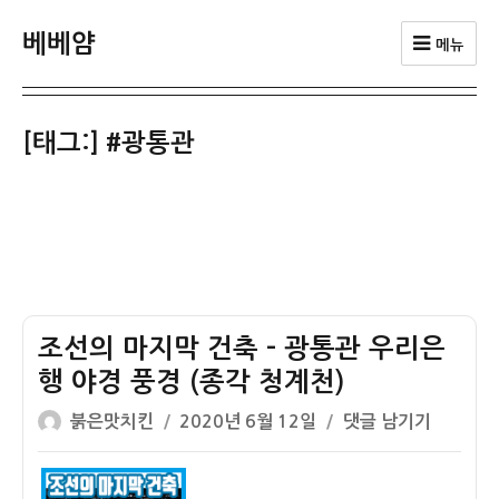
베베얌
메뉴
[태그:]
#광통관
조선의 마지막 건축 – 광통관 우리은
행 야경 풍경 (종각 청계천)
글
작
조
붉은맛치킨
2020년 6월 12일
댓글 남기기
쓴
성
선
이
일
의