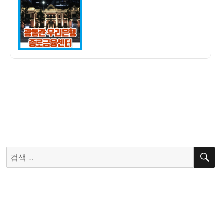
자
마
지
막
건
축
–
광
통
관
우
리
은
행
검
야
색:
경
풍
경
(종