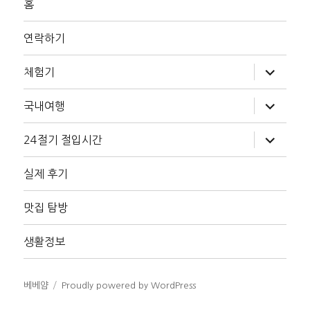
홈
연락하기
하
체험기
위
메
뉴
하
국내여행
확
위
장
메
뉴
하
24절기 절입시간
확
위
장
메
뉴
실제 후기
확
장
맛집 탐방
생활정보
베베얌
Proudly powered by WordPress