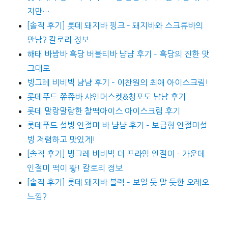
지만…
[솔직 후기] 롯데 돼지바 핑크 – 돼지바와 스크류바의
만남? 칼로리 정보
해태 바밤바 흑당 버블티바 냠냠 후기 – 흑당의 진한 맛
그대로
빙그레 비비빅 냠냠 후기 – 이찬원의 최애 아이스크림!
롯데푸드 쮸쮸바 샤인머스켓&청포도 냠냠 후기
롯데 말랑말랑한 찰떡아이스 아이스크림 후기
롯데푸드 설빙 인절미 바 냠냠 후기 – 보급형 인절미설
빙 저렴하고 맛있게!
[솔직 후기] 빙그레 비비빅 더 프라임 인절미 – 가운데
인절미 떡이 뙇! 칼로리 정보
[솔직 후기] 롯데 돼지바 블랙 – 보일 듯 말 듯한 오레오
느낌?