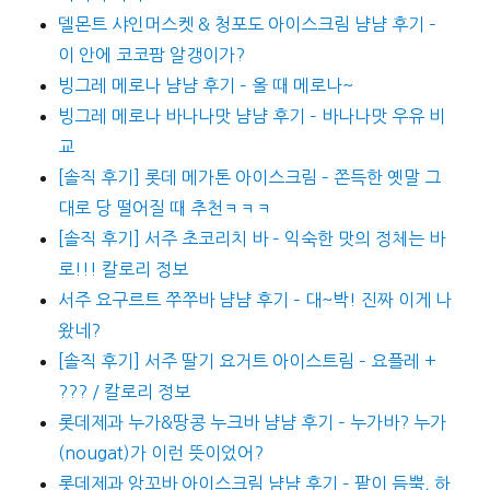
델몬트 샤인머스켓 & 청포도 아이스크림 냠냠 후기 –
이 안에 코코팜 알갱이가?
빙그레 메로나 냠냠 후기 – 올 때 메로나~
빙그레 메로나 바나나맛 냠냠 후기 – 바나나맛 우유 비
교
[솔직 후기] 롯데 메가톤 아이스크림 – 쫀득한 옛말 그
대로 당 떨어질 때 추천ㅋㅋㅋ
[솔직 후기] 서주 초코리치 바 – 익숙한 맛의 정체는 바
로!!! 칼로리 정보
서주 요구르트 쭈쭈바 냠냠 후기 – 대~박! 진짜 이게 나
왔네?
[솔직 후기] 서주 딸기 요거트 아이스트림 – 요플레 +
??? / 칼로리 정보
롯데제과 누가&땅콩 누크바 냠냠 후기 – 누가바? 누가
(nougat)가 이런 뜻이었어?
롯데제과 앙꼬바 아이스크림 냠냠 후기 – 팥이 듬뿍, 하