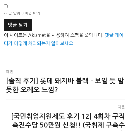
새 글 알림 이메일 받기
이 사이트는 Akismet을 사용하여 스팸을 줄입니다.
댓글 데이
터가 어떻게 처리되는지 알아보세요.
글
이전
[솔직 후기] 롯데 돼지바 블랙 – 보일 듯 말
이
탐
전
듯한 오레오 느낌?
색
글:
다음
[국민취업지원제도 후기 12] 4회차 구직
다
음
촉진수당 50만원 신청!! (국취제 구촉수