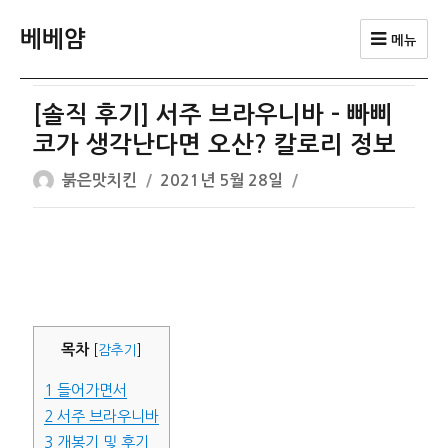
베베얌
메뉴
[솔직 후기] 서주 브라우니바 – 빠삐
코가 생각난다면 오산? 칼로리 정보
글
작
붉은맛치킨
2021년 5월 28일
쓴
성
이
일
자
목차
[
감추기
]
1
들어가면서
2
서주 브라우니바
3
개봉기 및 후기