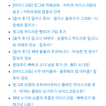
[아이스크림] 빙그레 까페오레 – 커피맛 아이스크림의
원조 / 커피우유와 영혼의 단짝
[솔직 후기] 밀키스 튜브 – 밀키스 음료수가 그대로~ 사
랑해요 밀키스~
빙그레 부드러운 빵또아 구입 후기
[솔직 후기] 달고나 라테바 – 달콤하고 부드러운 달고나
와 라떼의 만남 – 칼로리?
[솔직 후기] 해태 둘둘바 초코바나나 – 익숙한 맛 뭐지?
칼로리 정보
롯데푸드 빠삐코 소다 냠냠 후기 (ft. 뽕따 소다맛)
[아이스크림] 서주 마카롱바 – 블루베리 껌 마카롱? 칼
로리 정보
빙그레 요맘때 프로바이오틱스 플레인 아이스크림 후
기 – 떠먹는 플레인 요거트가 아이스크림으로?
해태 누가바 쇼콜라 초콜릿 아이스크림 – 빠삐코가 왜
여기서 나와?