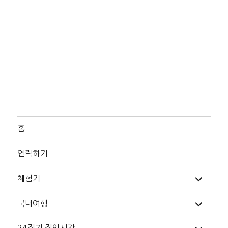
홈
연락하기
하
체험기
위
메
뉴
하
국내여행
확
위
장
메
뉴
하