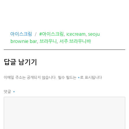
카
태
아이스크림
#아이스크림
,
icecream
,
seoju
테
그
brownie bar
,
브라우니
,
서주 브라우니바
고
리
답글 남기기
이메일 주소는 공개되지 않습니다.
필수 필드는
*
로 표시됩니다
댓글
*