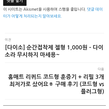
이 사이트는 Akismet을 사용하여 스팸을 줄입니다.
댓글 데이
터가 어떻게 처리되는지 알아보세요.
글
이전
[다이소] 순간접착제 젤형 1,000원 – 다이
이
탐
전
소라 무시하지 마세용~
색
글:
다음
홈매트 리퀴드 코드형 훈증기 + 리필 3개
다
음
최저가로 샀어요ㅎ 구매 후기 (코드형 vs
글:
플러그형)