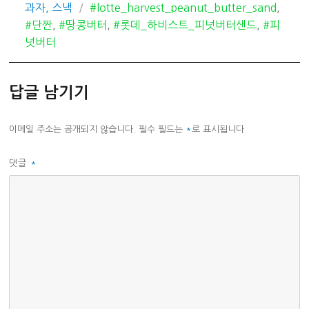
카
태
과자, 스낵
#lotte_harvest_peanut_butter_sand
,
테
그
#단짠
,
#땅콩버터
,
#롯데_하비스트_피넛버터샌드
,
#피
고
넛버터
리
답글 남기기
이메일 주소는 공개되지 않습니다.
필수 필드는
*
로 표시됩니다
댓글
*