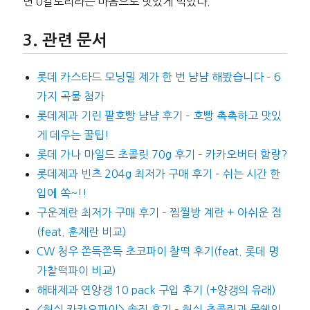
면 0칼로리라는 마음으로 맛있게 먹었다.
관련 문서
롯데 카스타드 모닝밀 제가 한 번 냠냠 해봤습니다 – 6
가지 곡물 첨가
롯데제과 기린 팥호빵 냠냠 후기 – 호빵 촉촉하고 맛있
게 데우는 꿀팁!
롯데 가나 마일드 초콜릿 70g 후기 – 카카오버터 함량?
롯데제과 빈츠 204g 최저가 구매 후기 – 쉬는 시간 한
입에 쏙~!!
구운계란 최저가 구매 후기 – 찜찔방 계란 + 아쉬운 점
(feat. 훈제란 비교)
CW 청우 쫀득쫀득 초코파이 찰떡 후기(feat. 롯데 명
가찰떡파이 비교)
해태제과 연양갱 10 pack 구입 후기 (+양갱의 유래)
<허쉬 카카오파이> 솔직 후기 – 허쉬 초콜릿과 몽쉘의