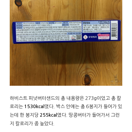
하비스트 피넛버터샌드의 총 내용량은 273g이었고 총 칼
로리는
였다. 박스 안에는 총 6봉지가 들어가 있
1530kcal
는데 한 봉지당
였다. 땅콩버터가 들어가서 그런
255kcal
지 칼로리가 좀 높았다.