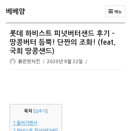
베베얌
메뉴
롯데 하비스트 피넛버터샌드 후기 –
땅콩버터 듬뿍! 단짠의 조화! (feat.
국희 땅콩샌드)
글
작
붉은맛치킨
2020년 9월 22일
쓴
성
이
일
자
목차
[
감추기
]
1
들어가면서
2
하비스트 피넛버터샌드