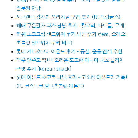
잘못된 만남
노브랜드 감자칩 오리지널 구입 후기 (ft. 프링글스)
해태 구운감자 과자 냠냠 후기 – 칼로리, 나트륨, 무게
허쉬 초코크림 샌드위치 쿠키 냠냠 후기 (feat. 오레오
초콜릿 샌드위치 쿠키 비교)
롯데 가나초코바 아몬드 후기 – 등산, 운동 간식 추천
맥주 안주로 딱!!! 오리온 도도한 미니미 나쵸 칠리치
즈맛 후기 [korean snack]
롯데 아몬드 초코볼 냠냠 후기 – 고소한 아몬드가 가득!
(ft. 코스트코 밀크초콜릿 아몬드)