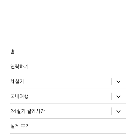
홈
연락하기
하
체험기
위
메
뉴
하
국내여행
확
위
장
메
뉴
하
24절기 절입시간
확
위
장
메
뉴
실제 후기
확
장