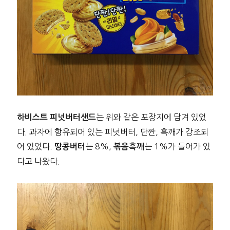
는 위와 같은 포장지에 담겨 있었
하비스트 피넛버터샌드
다. 과자에 함유되어 있는 피넛버터, 단짠, 흑깨가 강조되
어 있었다.
는 8%,
는 1%가 들어가 있
땅콩버터
볶음흑깨
다고 나왔다.