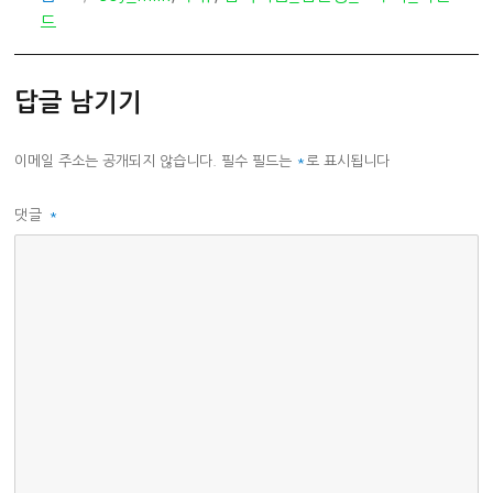
테
그
드
고
리
답글 남기기
이메일 주소는 공개되지 않습니다.
필수 필드는
*
로 표시됩니다
댓글
*