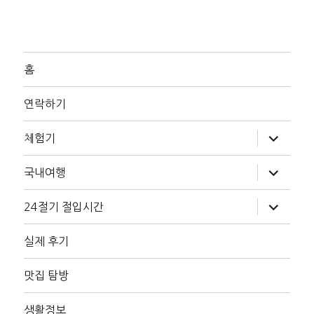
홈
연락하기
하
체험기
위
메
뉴
하
국내여행
확
위
장
메
뉴
하
24절기 절입시간
확
위
장
메
뉴
실제 후기
확
장
맛집 탐방
생활정보