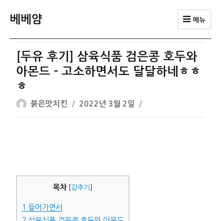
베베얌
메뉴
[두유 후기] 삼육식품 검은콩 호두와
아몬드 – 고소하면서도 달달하네ㅎㅎ
ㅎ
글
작
붉은맛치킨
2022년 3월 2일
쓴
성
이
일
자
목차
[
감추기
]
1
들어가면서
2
삼육식품 검은콩 호두와 아몬드