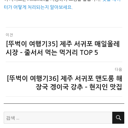
터가 어떻게 처리되는지 알아보세요.
글
이전
[뚜벅이 여행기35] 제주 서귀포 매일올레
이
탐
전
시장 – 줄서서 먹는 먹거리 TOP 5
색
글:
다음
[뚜벅이 여행기36] 제주 서귀포 맨도롱 해
다
음
장국 겡이국 강추 – 현지인 맛집
글:
검
색: