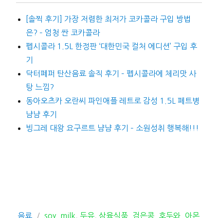
[솔찍 후기] 가장 저렴한 최저가 코카콜라 구입 방법
은? – 엄청 싼 코카콜라
펩시콜라 1.5L 한정판 ‘대한민국 컬처 에디션’ 구입 후
기
닥터페퍼 탄산음료 솔직 후기 – 펩시콜라에 체리맛 사
탕 느낌?
동아오츠카 오란씨 파인애플 레트로 감성 1.5L 페트병
냠냠 후기
빙그레 대왕 요구르트 냠냠 후기 – 소원성취 행복해!!!
카
태
음료
soy_milk
,
두유
,
삼육식품_검은콩_호두와_아몬